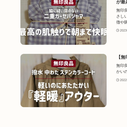
が最
無印
さし
徴や
202
【無
無印
かい
202