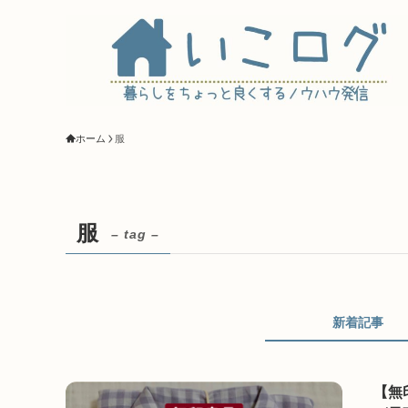
ホーム
服
服
– tag –
新着記事
【無