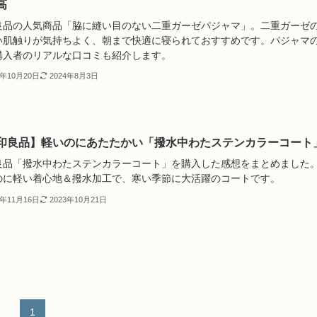
高
良品の人気商品「脇に縫い目のない二重ガーゼパジャマ」。二重ガーゼ
い肌触りが気持ちよく、朝まで快適に寝られておすすめです。パジャマ
購入者のリアルな口コミも紹介します。
3年10月20日
2024年8月3日
印良品】軽いのにあたたかい「撥水中わたステンカラーコート
良品「撥水中わたステンカラーコート」を購入した感想をまとめました
のに軽い着心地＆撥水加工で、寒い季節に大活躍のコートです。
2年11月16日
2023年10月21日
1