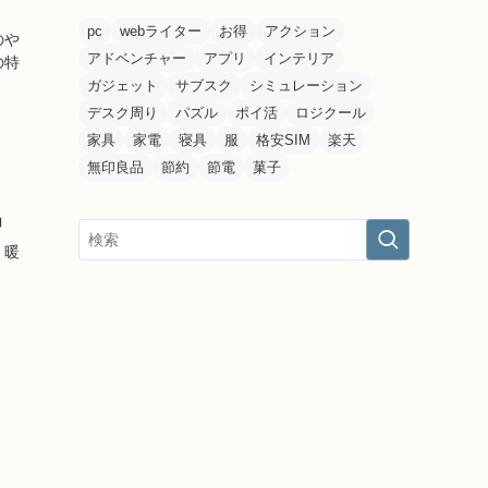
pc
webライター
お得
アクション
のや
アドベンチャー
アプリ
インテリア
の特
ガジェット
サブスク
シミュレーション
デスク周り
パズル
ポイ活
ロジクール
家具
家電
寝具
服
格安SIM
楽天
無印良品
節約
節電
菓子
」
。暖